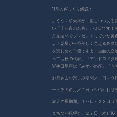
11月のざっくり解説：
ようやく晴天率が回復しつつある
い『十三夜の名月』が２日です！
月見週間でプレゼントしていた黄
よ！惑星が一番美しく見える高度
を楽しめる季節ですよ！当館の立
っても秋の代表、『アンドロメダ
誕生日星座は『みずがめ座』『う
お月さまお楽しみ期間／１日～９
十三夜の名月／２日（※晴れれば
満天の星期間／１０日～２３日（
まちなか観望会／２７日（木）18：