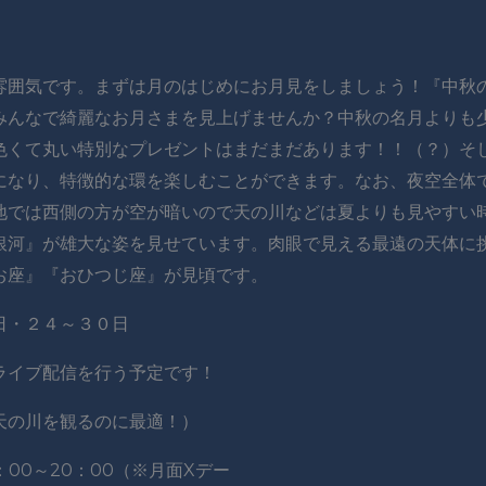
雰囲気です。まずは月のはじめにお月見をしましょう！『中秋
みんなで綺麗なお月さまを見上げませんか？中秋の名月よりも
色くて丸い特別なプレゼントはまだまだあります！！（？）そ
になり、特徴的な環を楽しむことができます。なお、夜空全体
地では西側の方が空が暗いので天の川などは夏よりも見やすい
銀河』が雄大な姿を見せています。肉眼で見える最遠の天体に
お座』『おひつじ座』が見頃です。
日・２４～３０日
ライブ配信を行う予定です！
天の川を観るのに最適！）
00～20：00（※月面Xデー