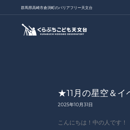
内
群馬県高崎市倉渕町のバリアフリー天文台
容
を
ス
キ
ッ
プ
★11月の星空＆
2025年10月31日
こんにちは！中の人です！